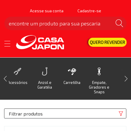
Acesse sua conta
Cadastre-se
QUERO REVENDER
Acessórios
Anzol e
Carretilha
Empate,
Isca
Garatéia
Giradores e
Snaps
Filtrar produtos