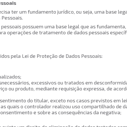
essoais
sa ter um fundamento jurídico, ou seja, uma base legal
s Pessoais.
 pessoais possuem uma base legal que as fundamenta, d
ara operações de tratamento de dados pessoais específi
eridos pela Lei de Proteção de Dados Pessoais:
ualizados;
esnecessários, excessivos ou tratados em desconformi
rviço ou produto, mediante requisição expressa, de aco
onsentimento do titular, exceto nos casos previstos 
m as quais o controlador realizou uso compartilhado 
cer consentimento e sobre as consequências da negat