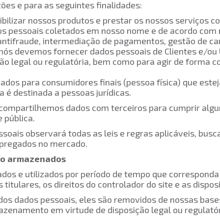
ões e para as seguintes finalidades:
ibilizar nossos produtos e prestar os nossos serviços
dos pessoais coletados em nosso nome e de acordo com n
e antifraude, intermediação de pagamentos, gestão de c
s: nós devemos fornecer dados pessoais de Clientes e/ou
ação legal ou regulatória, bem como para agir de forma
ados para consumidores finais (pessoa física) que este
 é destinada a pessoas jurídicas.
 compartilhemos dados com terceiros para cumprir algum
 pública.
oais observará todas as leis e regras aplicáveis, bus
mpregados no mercado.
rão armazenados
dos e utilizados por período de tempo que corresponda 
itulares, os direitos do controlador do site e as disposi
os dados pessoais, eles são removidos de nossas base
azenamento em virtude de disposição legal ou regulatór