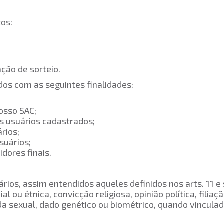
os:
to;
ação de sorteio.
dos com as seguintes finalidades:
to;
com nosso SAC;
 aos usuários cadastrados;
usuários;
usuários;
dores finais.
rios, assim entendidos aqueles definidos nos arts. 11 e
 ou étnica, convicção religiosa, opinião política, filiaç
vida sexual, dado genético ou biométrico, quando vincula