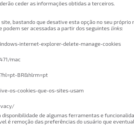
derão ceder as informações obtidas a terceiros.
 site, bastando que desative esta opção no seu próprio
je podem ser acessadas a partir dos seguintes
links
:
windows-internet-explorer-delete-manage-cookies
11471/mac
7?hl=pt-BR&hlrm=pt
tive-os-cookies-que-os-sites-usam
ivacy/
 a disponibilidade de algumas ferramentas e funcionali
el é remoção das preferências do usuário que eventual