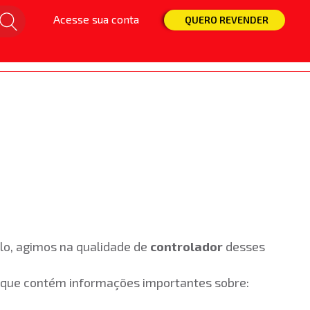
Acesse sua conta
Snaps
Isca
Linha
Molinete
QUERO REVENDER
lo, agimos na qualidade de
controlador
desses
e, que contém informações importantes sobre: