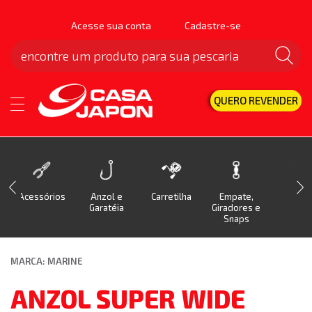
Acesse sua conta
Cadastre-se
QUERO REVENDER
Acessórios
Anzol e
Carretilha
Empate,
Isca
Garatéia
Giradores e
Snaps
MARCA: MARINE
ANZOL SUPER WIDE