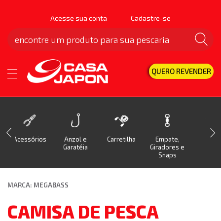
Acesse sua conta
Cadastre-se
QUERO REVENDER
Acessórios
Anzol e
Carretilha
Empate,
Isca
Garatéia
Giradores e
Snaps
MARCA: MEGABASS
CAMISA DE PESCA