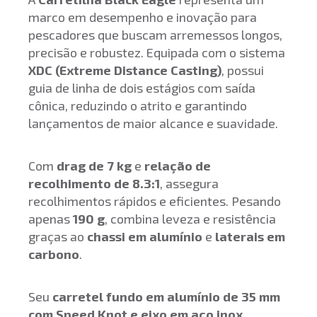
marco em desempenho e inovação para
pescadores que buscam arremessos longos,
precisão e robustez. Equipada com o sistema
XDC (Extreme Distance Casting)
, possui
guia de linha de dois estágios com saída
cônica, reduzindo o atrito e garantindo
lançamentos de maior alcance e suavidade.
Com
drag de 7 kg
e
relação de
recolhimento de 8.3:1
, assegura
recolhimentos rápidos e eficientes. Pesando
apenas
190 g
, combina leveza e resistência
graças ao
chassi em alumínio
e
laterais em
carbono
.
Seu
carretel fundo em alumínio de 35 mm
com Speed Knot e eixo em aço inox