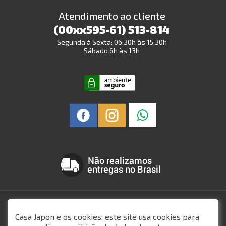
Atendimento ao cliente
(00xx595-61) 513-814
Segunda à Sexta: 06:30h às 15:30h
Sábado 6h às 13h
Todo o conteúdo do site, todas as fotos, imagens, logotipos, marcas, dizeres,
som, software, conjunto imagem, layout, trade dress, aqui veiculados são de
Casa Japon e os cookies: este site usa cookies para
propriedade exclusiva. É vedada qualquer reprodução, total ou parcial, de