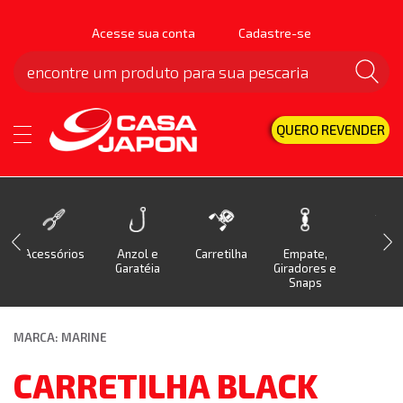
Acesse sua conta
Cadastre-se
QUERO REVENDER
Acessórios
Anzol e
Carretilha
Empate,
Isca
Garatéia
Giradores e
Snaps
MARCA: MARINE
CARRETILHA BLACK