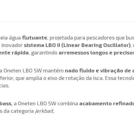
meia água
flutuante
, projetada para pescadores que b
o inovador
sistema LBO II (Linear Bearing Oscillator)
,
ente rápida
, garantindo
arremessos longos e preciso
 a Oneten LBO SW mantém
nado fluido e vibração de 
ferior, que amplia o eixo de rotação da isca. Essa tecno
ias.
bass
, a Oneten LBO SW combina
acabamento refinado,
s da categoria
jerkbait
.