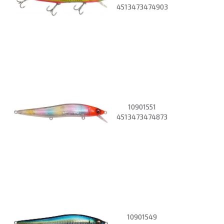
4513473474903
10901551
4513473474873
10901549