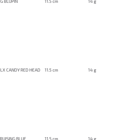
G BLUPIN
11.5 cm
14 g
LX CANDY RED HEAD
11.5 cm
14 g
RUISING BLUE
11.5 cm
14 g