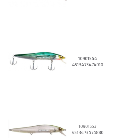
10901544
4513473474910
10901553
4513473474880