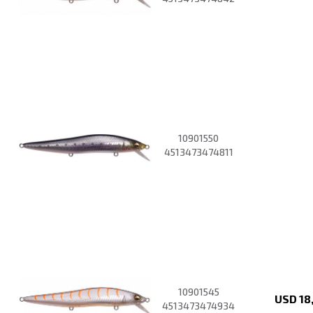
10901550
4513473474811
10901545
USD
18
4513473474934