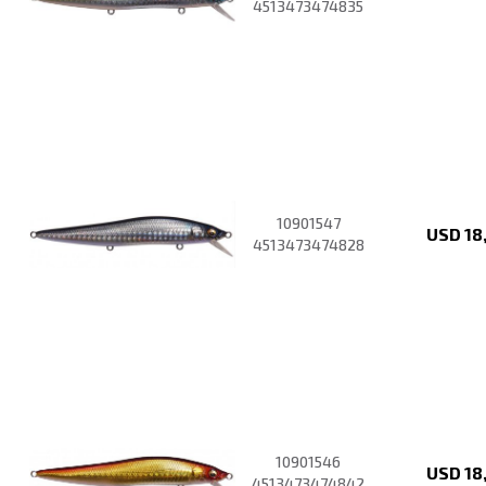
4513473474835
10901547
USD
18
4513473474828
10901546
USD
18
4513473474842