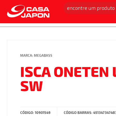
Toda a Loja
Vestuário
Acessórios
Anzol 
Home
Produtos
Isca
MARCA: MEGABASS
ISCA ONETEN 
SW
CÓDIGO: 10901549
CÓDIGO BARRAS: 45134734748