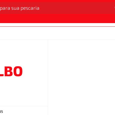
e Garatéia
Carretilha
Empate, Giradores e 
LBO
35