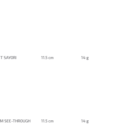
T SAYORI
11.5 cm
14 g
PM SEE-THROUGH
11.5 cm
14 g