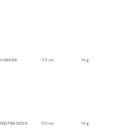
G IWASHI
11.5 cm
14 g
ONSTAN GIGO II
11.5 cm
14 g