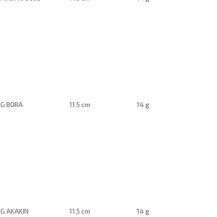
G BORA
11.5 cm
14 g
G AKAKIN
11.5 cm
14 g