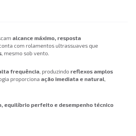
uscam
alcance máximo, resposta
 conta com rolamentos ultrassuaves que
s
, mesmo sob vento.
alta frequência
, produzindo
reflexos amplos
logia proporciona
ação imediata e natural
,
 equilíbrio perfeito e desempenho técnico