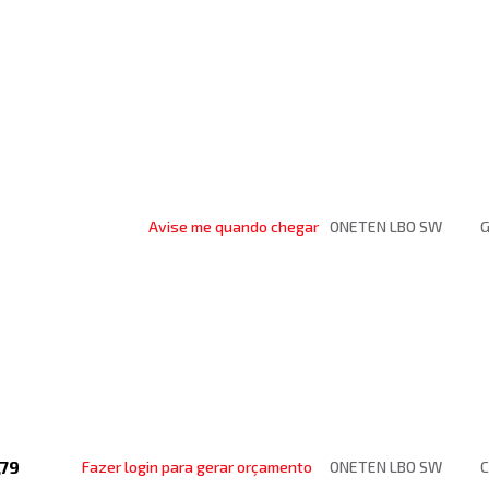
Avise me quando chegar
ONETEN LBO SW
G
,79
Fazer login para gerar orçamento
ONETEN LBO SW
C