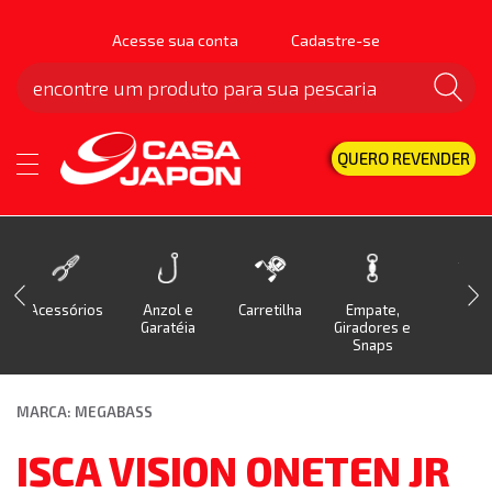
Acesse sua conta
Cadastre-se
QUERO REVENDER
Acessórios
Anzol e
Carretilha
Empate,
Isca
Garatéia
Giradores e
Snaps
MARCA: MEGABASS
ISCA VISION ONETEN JR