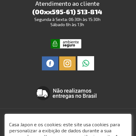
Atendimento ao cliente
(00xx595-61) 513-814
Segunda à Sexta: 06:30h às 15:30h
Sábado 6h às 13h
Todo o conteúdo do site, todas as fotos, imagens, logotipos, marcas, dizeres,
som, software, conjunto imagem, layout, trade dress, aqui veiculados são de
Casa Japon e os cookies: este site usa cookies para
propriedade exclusiva. É vedada qualquer reprodução, total ou parcial, de
personalizar a exibição de dados durante a sua
qualquer elemento de identidade, sem expressa autorização. A violação de
qualquer direito mencionado implicará na responsabilização cível e criminal