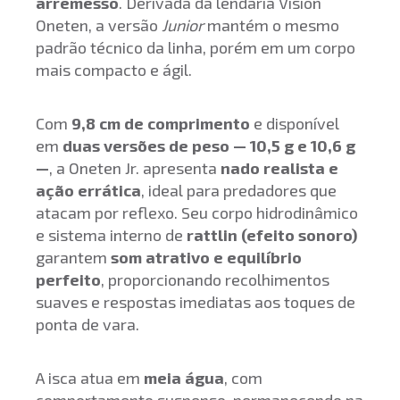
arremesso
. Derivada da lendária Vision
Oneten, a versão
Junior
mantém o mesmo
padrão técnico da linha, porém em um corpo
mais compacto e ágil.
Com
9,8 cm de comprimento
e disponível
em
duas versões de peso — 10,5 g e 10,6 g
—
, a Oneten Jr. apresenta
nado realista e
ação errática
, ideal para predadores que
atacam por reflexo. Seu corpo hidrodinâmico
e sistema interno de
rattlin (efeito sonoro)
garantem
som atrativo e equilíbrio
perfeito
, proporcionando recolhimentos
suaves e respostas imediatas aos toques de
ponta de vara.
A isca atua em
meia água
, com